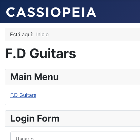
Está aquí:
Inicio
F.D Guitars
Main Menu
F.D Guitars
Login Form
Usuario