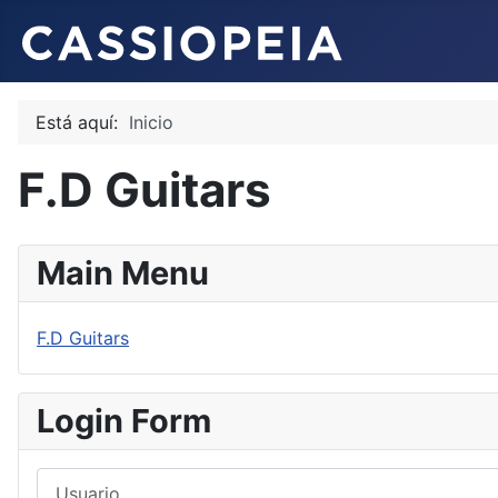
Está aquí:
Inicio
F.D Guitars
Main Menu
F.D Guitars
Login Form
Usuario