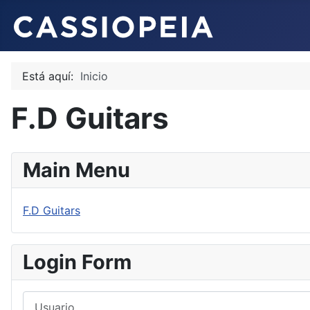
Está aquí:
Inicio
F.D Guitars
Main Menu
F.D Guitars
Login Form
Usuario