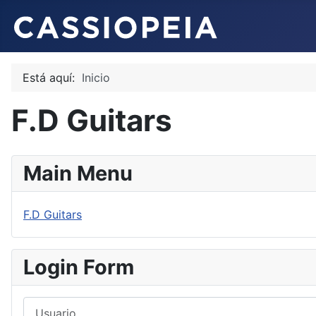
Está aquí:
Inicio
F.D Guitars
Main Menu
F.D Guitars
Login Form
Usuario